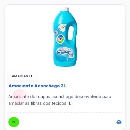
Cera
Tipo
Corda de Varal
Detergente
Volume
Escova
Esponja
AMACIANTE
Filtrar
Amaciante Aconchego 2L
Limpa Alumínio
Amaciante de roupas aconchego desenvolvido para
Limpa Vidros
amaciar as fibras dos tecidos, f...
Limpador Perfumado
2L