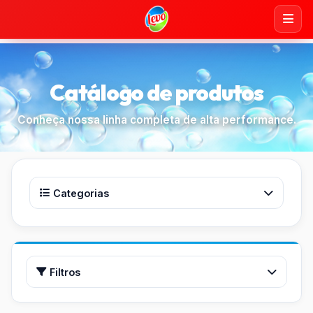
Catálogo de produtos
Conheça nossa linha completa de alta performance.
Categorias
Todos os produtos
Água Sanitária
Filtros
Buscar
Amaciante