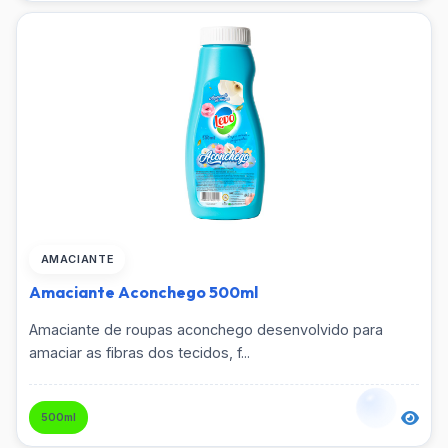
Multiuso
Naftalina
Pá de Lixo
Pano Multiuso
Pedra Sanitária
AMACIANTE
Prendedor
Amaciante Aconchego 500ml
Rodo
Amaciante de roupas aconchego desenvolvido para
amaciar as fibras dos tecidos, f...
Sabão Líquido
500ml
Saco de Lixo