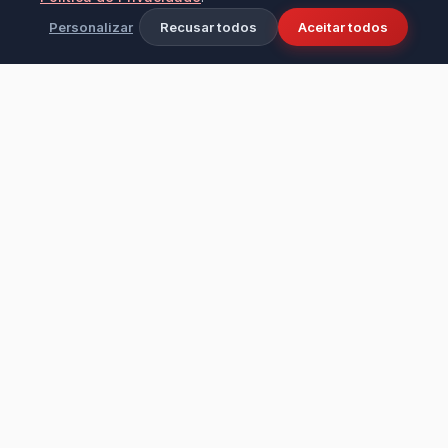
Personalizar
Recusar todos
Aceitar todos
Ciência e tecnologia aplicadas à limpeza
industrial e doméstica. Fundada em 2016 na
cidade de Bezerros - PE, transformando
ambientes com alta performance e cuidado.
Institucional
LEVO & D'CASA PRODUTOS DE LIMPEZA LTDA – ME
CNPJ: 17.635.143/0001-72
Insc. Estadual: 0519380-06
Aut. MS: 3.08229.9