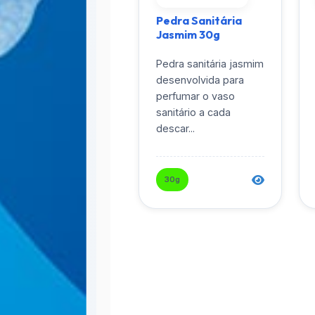
Pedra Sanitária
Jasmim 30g
Pedra sanitária jasmim
desenvolvida para
perfumar o vaso
sanitário a cada
descar...
30g