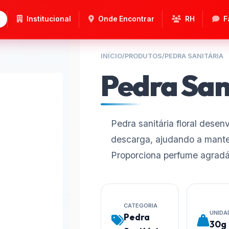
Institucional
Onde Encontrar
RH
F
INÍCIO
/
PRODUTOS
/
PEDRA SANITÁRIA
Pedra Sani
Pedra sanitária floral desen
descarga, ajudando a mante
Proporciona perfume agradáv
CATEGORIA
UNIDA
Pedra
30g