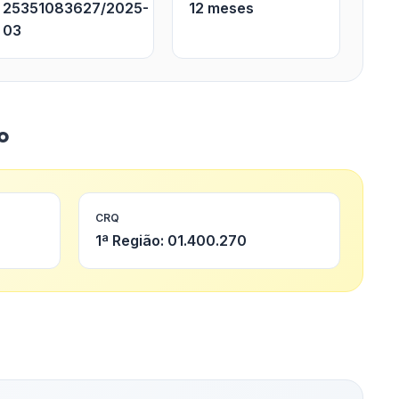
25351083627/2025-
12 meses
03
o
CRQ
1ª Região: 01.400.270