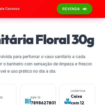
ale Conosco
REVENDA
tária Floral 30g
volvida para perfumar o vaso sanitário a cada
r o banheiro com sensação de limpeza e frescor.
el e uso prático no dia a dia.
LOGÍSTICA
Caixa
DE
EAN-13
7898627801604
com 12