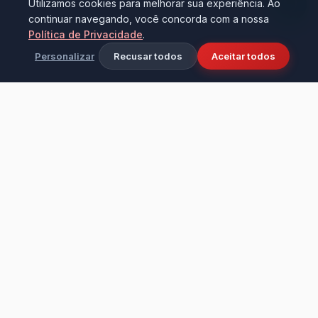
Utilizamos cookies para melhorar sua experiência. Ao
continuar navegando, você concorda com a nossa
Política de Privacidade
.
Personalizar
Recusar todos
Aceitar todos
Ciência e tecnologia aplicadas à limpeza
industrial e doméstica. Fundada em 2016 na
cidade de Bezerros - PE, transformando
ambientes com alta performance e cuidado.
Institucional
LEVO & D'CASA PRODUTOS DE LIMPEZA LTDA – ME