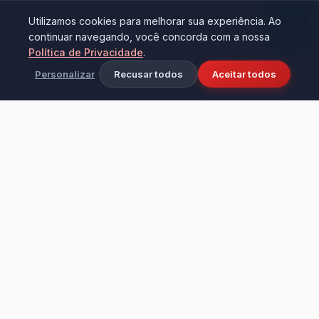
Utilizamos cookies para melhorar sua experiência. Ao
continuar navegando, você concorda com a nossa
Política de Privacidade
.
Personalizar
Recusar todos
Aceitar todos
Ciência e tecnologia aplicadas à limpeza
industrial e doméstica. Fundada em 2016 na
cidade de Bezerros - PE, transformando
ambientes com alta performance e cuidado.
Institucional