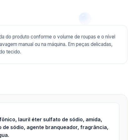
da do produto conforme o volume de roupas e o nível
na lavagem manual ou na máquina. Em peças delicadas,
do tecido.
nico, lauril éter sulfato de sódio, amida,
do de sódio, agente branqueador, fragrância,
gua.