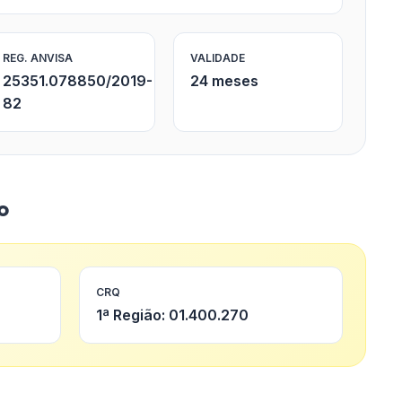
REG. ANVISA
VALIDADE
25351.078850/2019-
24 meses
82
o
CRQ
1ª Região: 01.400.270