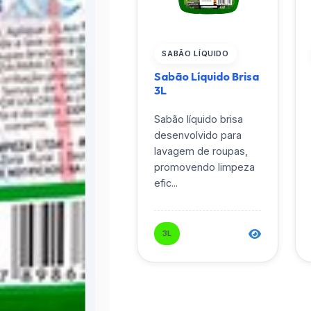
SABÃO LÍQUIDO
Sabão Líquido Brisa
3L
Sabão líquido brisa
desenvolvido para
lavagem de roupas,
promovendo limpeza
efic...
3L