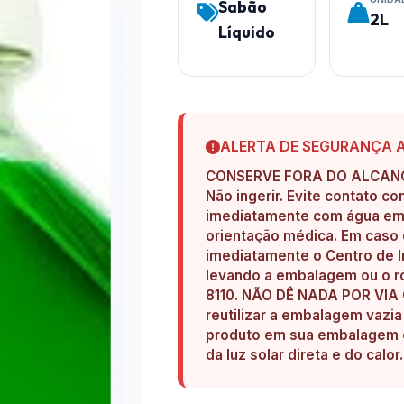
Sabão
2L
Líquido
ALERTA DE SEGURANÇA 
CONSERVE FORA DO ALCANC
Não ingerir. Evite contato c
imediatamente com água em a
orientação médica. Em caso 
imediatamente o Centro de I
levando a embalagem ou o ró
8110. NÃO DÊ NADA POR VI
reutilizar a embalagem vazi
produto em sua embalagem or
da luz solar direta e do calor.