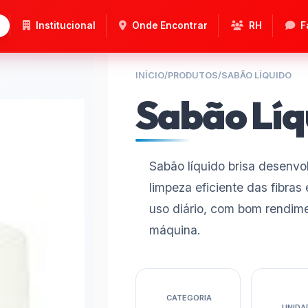
Institucional
Onde Encontrar
RH
F
INÍCIO
/
PRODUTOS
/
SABÃO LÍQUIDO
Sabão Líq
Sabão líquido brisa desenv
limpeza eficiente das fibra
uso diário, com bom rendim
máquina.
CATEGORIA
UNIDA