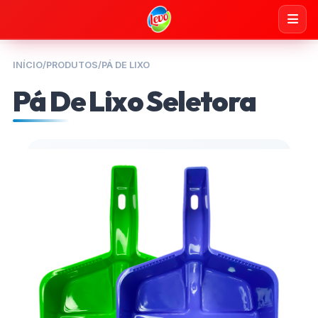
INÍCIO
/
PRODUTOS
/
PÁ DE LIXO
Pá De Lixo Seletora