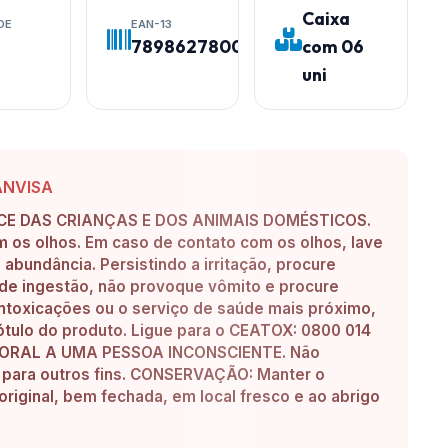
Caixa
DE
EAN-13
7898627800508
com 06
uni
ANVISA
E DAS CRIANÇAS E DOS ANIMAIS DOMÉSTICOS.
om os olhos. Em caso de contato com os olhos, lave
bundância. Persistindo a irritação, procure
de ingestão, não provoque vômito e procure
ntoxicações ou o serviço de saúde mais próximo,
tulo do produto. Ligue para o CEATOX: 0800 014
A ORAL A UMA PESSOA INCONSCIENTE. Não
a para outros fins. CONSERVAÇÃO: Manter o
iginal, bem fechada, em local fresco e ao abrigo