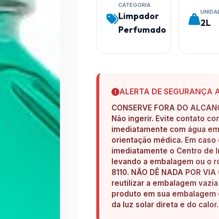
CATEGORIA
UNIDA
Limpador
2L
Perfumado
ALERTA DE SEGURANÇA 
CONSERVE FORA DO ALCANC
Não ingerir. Evite contato c
imediatamente com água em a
orientação médica. Em caso 
imediatamente o Centro de I
levando a embalagem ou o ró
8110. NÃO DÊ NADA POR VI
reutilizar a embalagem vazi
produto em sua embalagem or
da luz solar direta e do calor.