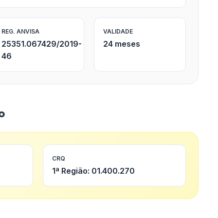
REG. ANVISA
VALIDADE
25351.067429/2019-
24 meses
46
o
CRQ
1ª Região: 01.400.270