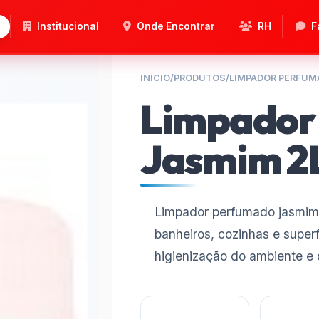
Institucional
Onde Encontrar
RH
F
INÍCIO
/
PRODUTOS
/
LIMPADOR PERFUM
Limpador
Jasmim 2
Limpador perfumado jasmim i
banheiros, cozinhas e superf
higienização do ambiente e 