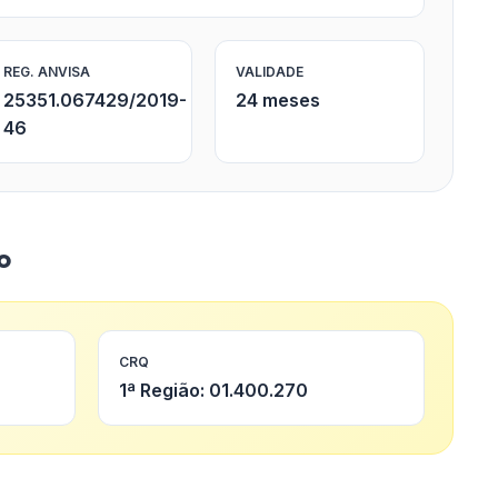
REG. ANVISA
VALIDADE
25351.067429/2019-
24 meses
46
o
CRQ
1ª Região: 01.400.270