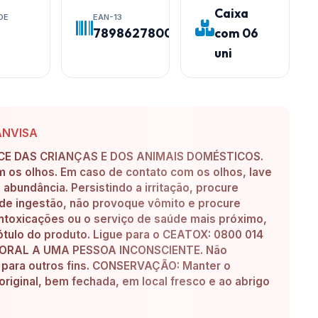
Caixa
DE
EAN-13
7898627800041
com 06
uni
ANVISA
E DAS CRIANÇAS E DOS ANIMAIS DOMÉSTICOS.
om os olhos. Em caso de contato com os olhos, lave
bundância. Persistindo a irritação, procure
de ingestão, não provoque vômito e procure
ntoxicações ou o serviço de saúde mais próximo,
tulo do produto. Ligue para o CEATOX: 0800 014
A ORAL A UMA PESSOA INCONSCIENTE. Não
a para outros fins. CONSERVAÇÃO: Manter o
iginal, bem fechada, em local fresco e ao abrigo