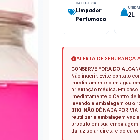
CATEGORIA
UNIDA
Limpador
2L
Perfumado
ALERTA DE SEGURANÇA 
CONSERVE FORA DO ALCANC
Não ingerir. Evite contato c
imediatamente com água em a
orientação médica. Em caso 
imediatamente o Centro de I
levando a embalagem ou o ró
8110. NÃO DÊ NADA POR VI
reutilizar a embalagem vazi
produto em sua embalagem or
da luz solar direta e do calor.