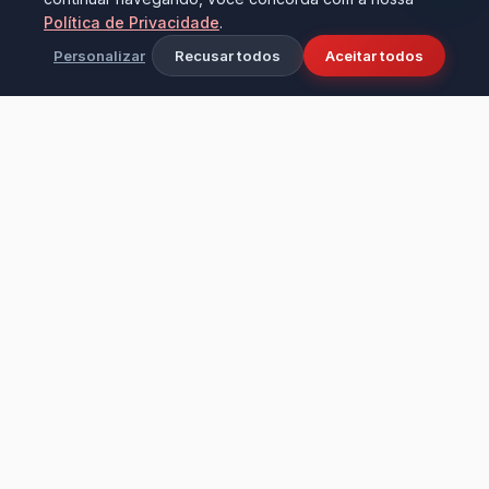
Política de Privacidade
.
Personalizar
Recusar todos
Aceitar todos
Ciência e tecnologia aplicadas à limpeza
industrial e doméstica. Fundada em 2016 na
cidade de Bezerros - PE, transformando
ambientes com alta performance e cuidado.
Institucional
LEVO & D'CASA PRODUTOS DE LIMPEZA LTDA – ME
CNPJ: 17.635.143/0001-72
Insc. Estadual: 0519380-06