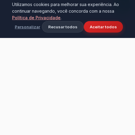
Utilizamos cookies para melhorar sua experiência. Ao
continuar navegando, você concorda com a nossa
Política de Privacidade
.
Personalizar
Recusar todos
Aceitar todos
Ciência e tecnologia aplicadas à limpeza
industrial e doméstica. Fundada em 2016 na
cidade de Bezerros - PE, transformando
ambientes com alta performance e cuidado.
Institucional
LEVO & D'CASA PRODUTOS DE LIMPEZA LTDA – ME