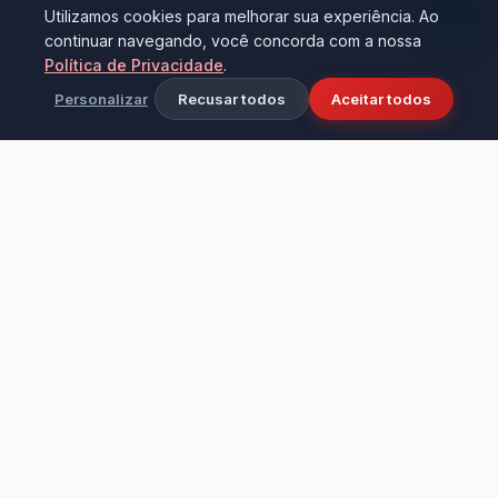
Utilizamos cookies para melhorar sua experiência. Ao
continuar navegando, você concorda com a nossa
Política de Privacidade
.
Personalizar
Recusar todos
Aceitar todos
Ciência e tecnologia aplicadas à limpeza
industrial e doméstica. Fundada em 2016 na
cidade de Bezerros - PE, transformando
ambientes com alta performance e cuidado.
Institucional
LEVO & D'CASA PRODUTOS DE LIMPEZA LTDA – ME